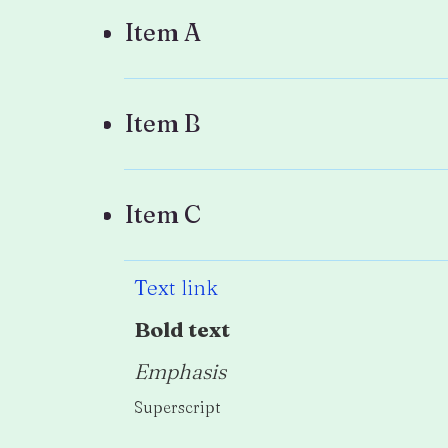
Item A
Item B
Item C
Text link
Bold text
Emphasis
Superscript